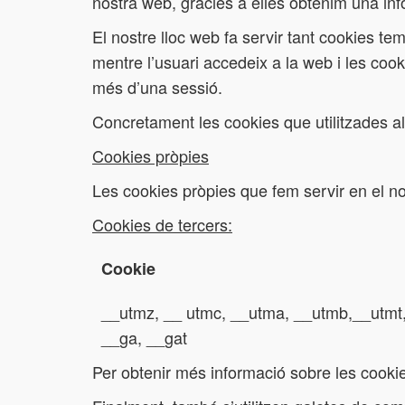
nostra web, gràcies a elles obtenim una info
El nostre lloc web fa servir tant cookies
mentre l’usuari accedeix a la web i les coo
més d’una sessió.
Concretament les cookies que utilitzades al
Cookies pròpies
Les cookies pròpies que fem servir en el no
Cookies de tercers:
Cookie
__utmz, __ utmc, __utma, __utmb,__utmt
__ga, __gat
Per obtenir més informació sobre les cookies