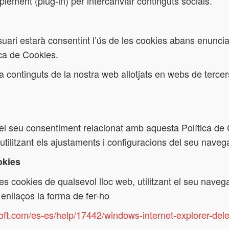
lement (plug-in) per intercanviar continguts socials.
usuari estarà consentint l’ús de les cookies abans enuncia
ica de Cookies.
a continguts de la nostra web allotjats en webs de tercer
el seu consentiment relacionat amb aquesta Política de C
litzant els ajustaments i configuracions del seu navega
okies
r les cookies de qualsevol lloc web, utilitzant el seu nav
 enllaços la forma de fer-ho
soft.com/es-es/help/17442/windows-internet-explorer-de