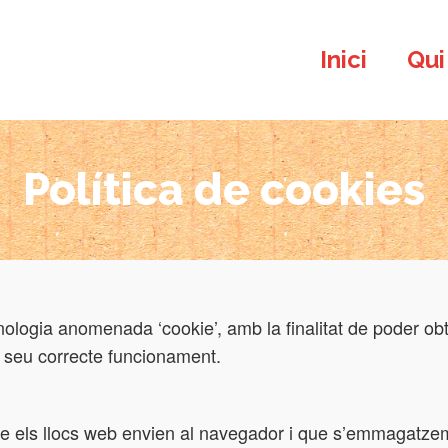
Inici
Qui
Política de cookies
cnologia anomenada ‘cookie’, amb la finalitat de poder obt
 el seu correcte funcionament.
ue els llocs web envien al navegador i que s’emmagatzeme