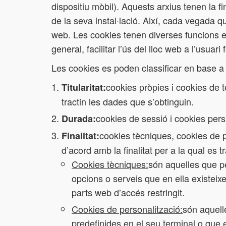
dispositiu mòbil). Aquests arxius tenen la 
de la seva instal·lació. Així, cada vegada que
web. Les cookies tenen diverses funcions entr
general, facilitar l’ús del lloc web a l’usuari
Les cookies es poden classificar en base a
cookies pròpies i cookies de t
Titularitat:
tractin les dades que s’obtinguin.
cookies de sessió i cookies per
Durada:
cookies tècniques, cookies de pe
Finalitat:
d’acord amb la finalitat per a la qual es 
Cookies tècniques:
són aquelles que pe
opcions o serveis que en ella existeixe
parts web d’accés restringit.
Cookies de personalització:
són aquell
predefinides en el seu terminal o que e