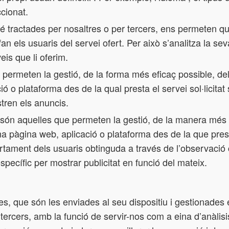
ccionat.
 tractades per nosaltres o per tercers, ens permeten quan
ue fan els usuaris del servei ofert. Per això s’analitza la 
eis que li oferim.
permeten la gestió, de la forma més eficaç possible, dels 
ó o plataforma des de la qual presta el servei sol·licitat
stren els anuncis.
són aquelles que permeten la gestió, de la manera més ef
una pàgina web, aplicació o plataforma des de la que prest
ment dels usuaris obtinguda a través de l’observació 
pecífic per mostrar publicitat en funció del mateix.
pies, que són les enviades al seu dispositiu i gestionades
ercers, amb la funció de servir-nos com a eina d’anàlisis