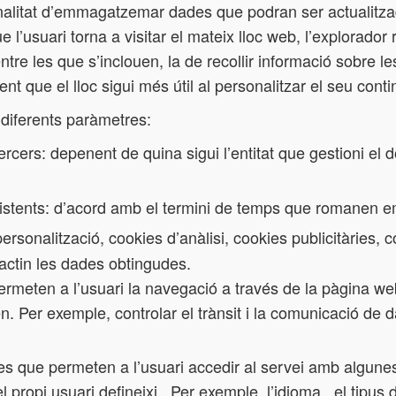
finalitat d’emmagatzemar dades que podran ser actualitza
 l’usuari torna a visitar el mateix lloc web, l’explorador re
e les que s’inclouen, la de recollir informació sobre les 
 fent que el lloc sigui més útil al personalitzar el seu conti
 diferents paràmetres:
ercers: depenent de quina sigui l’entitat que gestioni el 
sistents: d’acord amb el termini de temps que romanen 
rsonalització, cookies d’anàlisi, cookies publicitàries, 
tractin les dades obtingudes.
rmeten a l’usuari la navegació a través de la pàgina web o
n. Per exemple, controlar el trànsit i la comunicació de da
es que permeten a l’usuari accedir al servei amb algunes
l propi usuari defineixi . Per exemple, l’idioma , el tipu