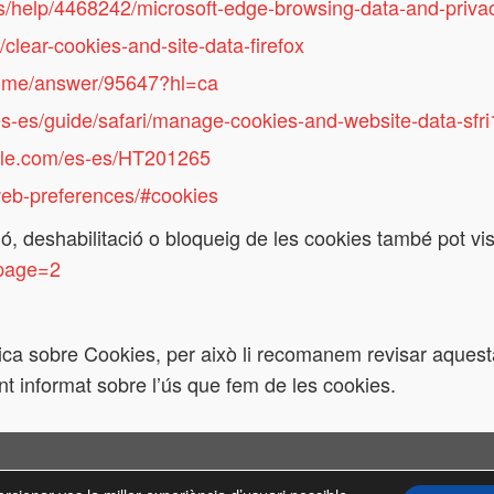
es/help/4468242/microsoft-edge-browsing-data-and-privac
/clear-cookies-and-site-data-firefox
rome/answer/95647?hl=ca
es-es/guide/safari/manage-cookies-and-website-data-sf
pple.com/es-es/HT201265
/web-preferences/#cookies
ó, deshabilitació o bloqueig de les cookies també pot visi
?page=2
tica sobre Cookies, per això li recomanem revisar aquest
t informat sobre l’ús que fem de les cookies.