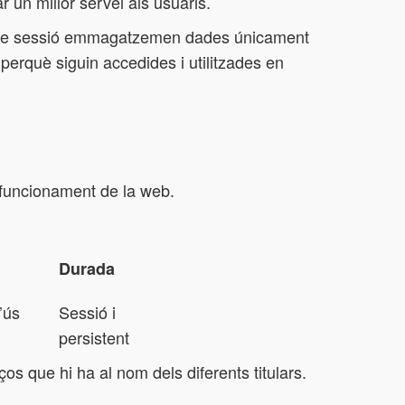
 un millor servei als usuaris.
ies de sessió emmagatzemen dades únicament
perquè siguin accedides i utilitzades en
l funcionament de la web.
Durada
’ús
Sessió i
persistent
os que hi ha al nom dels diferents titulars.