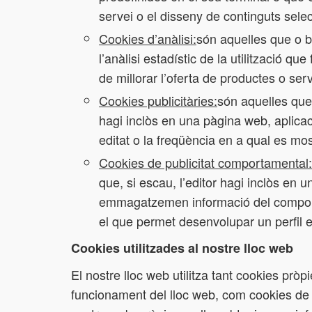
servei o el disseny de continguts sele
Cookies d’anàlisi:
són aquelles que o bé
l’anàlisi estadístic de la utilització q
de millorar l’oferta de productes o serv
Cookies publicitàries:
són aquelles que 
hagi inclòs en una pàgina web, aplicaci
editat o la freqüència en a qual es mo
Cookies de publicitat comportamental:
que, si escau, l’editor hagi inclòs en 
emmagatzemen informació del comporta
el que permet desenvolupar un perfil es
Cookies utilitzades al nostre lloc web
El nostre lloc web utilitza tant cookies prò
funcionament del lloc web, com cookies de t