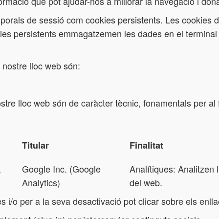
rmació que pot ajudar-nos a millorar la navegació i donar
 temporals de sessió com cookies persistents. Les cook
kies persistents emmagatzemen les dades en el terminal 
 nostre lloc web són:
stre lloc web són de caràcter tècnic, fonamentals per a
Titular
Finalitat
,
Google Inc. (Google
Analítiques: Analitzen l
Analytics)
del web.
 i/o per a la seva desactivació pot clicar sobre els enllaç