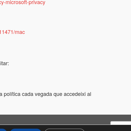
y-microsoft-privacy
ri11471/mac
tar:
a política cada vegada que accedeixi al